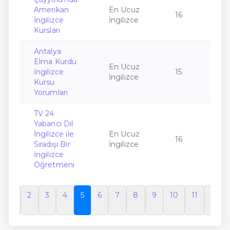
Amerikan
En Ucuz
16
İngilizce
İngilizce
Kursları
Antalya
Elma Kurdu
En Ucuz
İngilizce
15
İngilizce
Kursu
Yorumları
TV 24
Yabancı Dil
İngilizce ile
En Ucuz
16
Sıradışı Bir
İngilizce
İngilizce
Öğretmeni
1
2
3
4
5
6
7
8
9
10
11
12