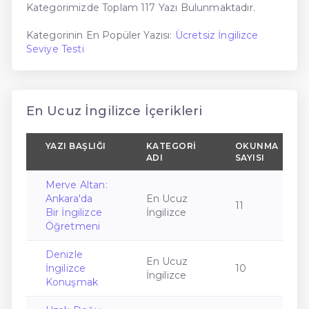
Kategorimizde Toplam 117 Yazı Bulunmaktadır.
Kategorinin En Popüler Yazısı:
Ücretsiz İngilizce
Seviye Testi
En Ucuz İngilizce İçerikleri
YAZI BAŞLIĞI
KATEGORI
OKUNMA
ADI
SAYISI
Merve Altan:
Ankara'da
En Ucuz
11
Bir İngilizce
İngilizce
Öğretmeni
Denizle
En Ucuz
İngilizce
10
İngilizce
Konuşmak