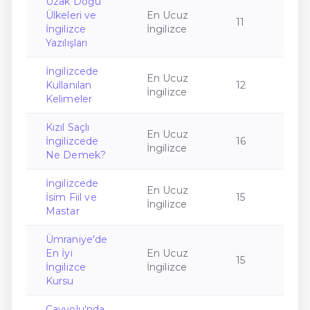
Uzak Doğu
Ülkeleri ve
En Ucuz
11
İngilizce
İngilizce
Yazılışları
İngilizcede
En Ucuz
Kullanılan
12
İngilizce
Kelimeler
Kızıl Saçlı
En Ucuz
İngilizcede
16
İngilizce
Ne Demek?
İngilizcede
En Ucuz
İsim Fiil ve
15
İngilizce
Mastar
Ümraniye'de
En İyi
En Ucuz
15
İngilizce
İngilizce
Kursu
Çayyolu'nda