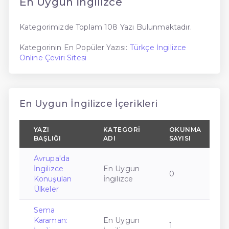
En Uygun İngilizce
Kategorimizde Toplam 108 Yazı Bulunmaktadır.
Kategorinin En Popüler Yazısı:
Türkçe İngilizce
Online Çeviri Sitesi
En Uygun İngilizce İçerikleri
YAZI
KATEGORI
OKUNMA
BAŞLIĞI
ADI
SAYISI
Avrupa'da
İngilizce
En Uygun
0
Konuşulan
İngilizce
Ülkeler
Sema
Karaman:
En Uygun
1