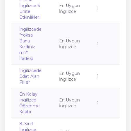
İngilizce 6
En Uygun
1
Ünite
İngilizce
Etkinlikleri
İngilizcede
"Yoksa
Bana
En Uygun
1
Kızdınız
İngilizce
mı?"
İfadesi
İngilizcede
En Uygun
Edat Alan
1
İngilizce
Fiiller
En Kolay
İngilizce
En Uygun
1
Öğrenme
İngilizce
Kitabı
8. Sınıf
İngilizce