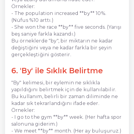
Örnekler:
- The population increased **by** 10%.
(Nüfus %10 arttı.)
- She won the race **by** five seconds. (Yarışı
beş saniye farkla kazandı.)
Bu örneklerde "by", bir miktarın ne kadar
değiştiğini veya ne kadar farkla bir şeyin
gerçekleştiğini gösterir.
6. 'By' ile Sıklık Belirtme
"By" kelimesi, bir eylemin ne sıklıkla
yapıldığını belirtmek için de kullanılabilir.
Bu kullanım, belirli bir zaman diliminde ne
kadar sık tekrarlandığını ifade eder.
Örnekler:
- I go to the gym **by** week. (Her hafta spor
salonuna giderim.)
- We meet **by** month. (Her ay buluşuruz.)