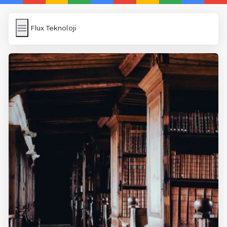
Flux Teknoloji
Flux Teknoloji
İngilizce Kelimeler
Resim Yükle
Wordpress Cache
Anasayfa
5 Günde İngilizce
İngilizce
Dil Eğitimi
En Hızlı İngilizce
En Kolay İngilizce