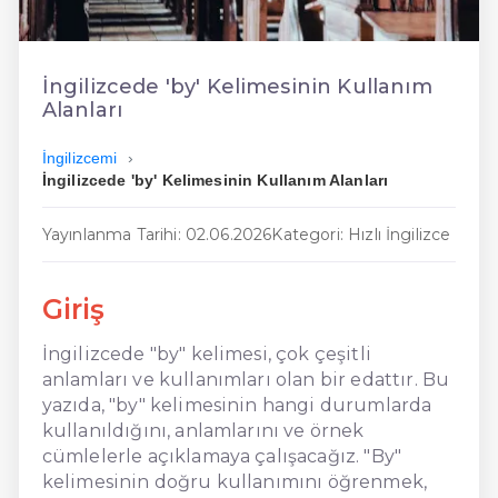
En Ucuz İngilizce
En Uygun İngilizce
İngilizcede 'by' Kelimesinin Kullanım
Alanları
Hızlı İngilizce
İngilizcemi
İngilizcede 'by' Kelimesinin Kullanım Alanları
Yayınlanma Tarihi: 02.06.2026
Kategori: Hızlı İngilizce
Giriş
İngilizcede "by" kelimesi, çok çeşitli
anlamları ve kullanımları olan bir edattır. Bu
yazıda, "by" kelimesinin hangi durumlarda
kullanıldığını, anlamlarını ve örnek
cümlelerle açıklamaya çalışacağız. "By"
kelimesinin doğru kullanımını öğrenmek,