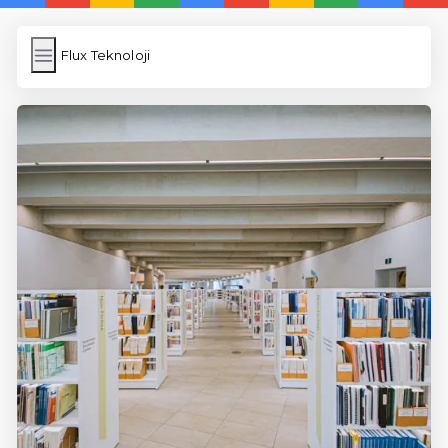
Flux Teknoloji
Flux Teknoloji
İngilizce Kelimeler
Resim Yükle
Wordpress Cache
Anasayfa
5 Günde İngilizce
İngilizce
Dil Eğitimi
En Hızlı İngilizce
En Kolay İngilizce