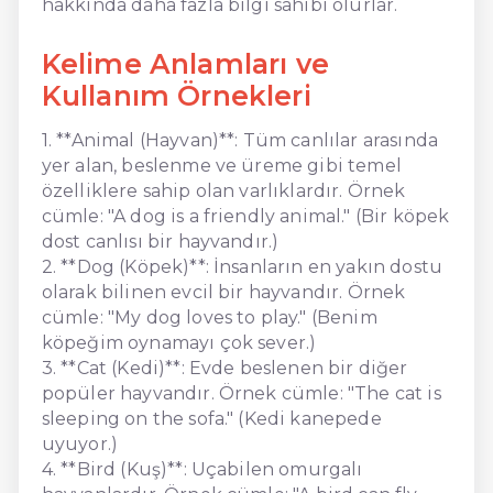
hakkında daha fazla bilgi sahibi olurlar.
Kelime Anlamları ve
Kullanım Örnekleri
1. **Animal (Hayvan)**: Tüm canlılar arasında
yer alan, beslenme ve üreme gibi temel
özelliklere sahip olan varlıklardır. Örnek
cümle: "A dog is a friendly animal." (Bir köpek
dost canlısı bir hayvandır.)
2. **Dog (Köpek)**: İnsanların en yakın dostu
olarak bilinen evcil bir hayvandır. Örnek
cümle: "My dog loves to play." (Benim
köpeğim oynamayı çok sever.)
3. **Cat (Kedi)**: Evde beslenen bir diğer
popüler hayvandır. Örnek cümle: "The cat is
sleeping on the sofa." (Kedi kanepede
uyuyor.)
4. **Bird (Kuş)**: Uçabilen omurgalı