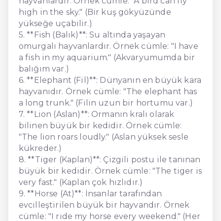
hayvanlardır. Örnek cümle: "A bird can fly
high in the sky." (Bir kuş gökyüzünde
yükseğe uçabilir.)
5. **Fish (Balık)**: Su altında yaşayan
omurgalı hayvanlardır. Örnek cümle: "I have
a fish in my aquarium." (Akvaryumumda bir
balığım var.)
6. **Elephant (Fil)**: Dünyanın en büyük kara
hayvanıdır. Örnek cümle: "The elephant has
a long trunk." (Filin uzun bir hortumu var.)
7. **Lion (Aslan)**: Ormanın kralı olarak
bilinen büyük bir kedidir. Örnek cümle:
"The lion roars loudly." (Aslan yüksek sesle
kükreder.)
8. **Tiger (Kaplan)**: Çizgili postu ile tanınan
büyük bir kedidir. Örnek cümle: "The tiger is
very fast." (Kaplan çok hızlıdır.)
9. **Horse (At)**: İnsanlar tarafından
evcilleştirilen büyük bir hayvandır. Örnek
cümle: "I ride my horse every weekend." (Her