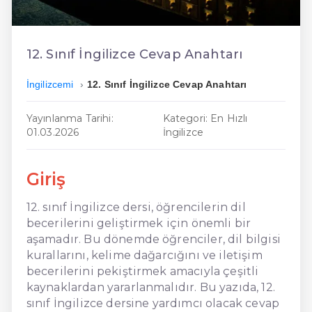
En Ucuz İngilizce
En Uygun İngilizce
12. Sınıf İngilizce Cevap Anahtarı
Hızlı İngilizce
İngilizcemi
12. Sınıf İngilizce Cevap Anahtarı
Yayınlanma Tarihi:
Kategori: En Hızlı
01.03.2026
İngilizce
Giriş
12. sınıf İngilizce dersi, öğrencilerin dil
becerilerini geliştirmek için önemli bir
aşamadır. Bu dönemde öğrenciler, dil bilgisi
kurallarını, kelime dağarcığını ve iletişim
becerilerini pekiştirmek amacıyla çeşitli
kaynaklardan yararlanmalıdır. Bu yazıda, 12.
sınıf İngilizce dersine yardımcı olacak cevap