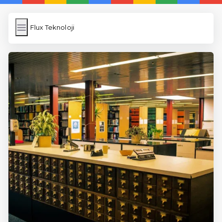
Flux Teknoloji
Flux Teknoloji
İngilizce Kelimeler
Resim Yükle
Wordpress Cache
Anasayfa
5 Günde İngilizce
İngilizce
Dil Eğitimi
En Hızlı İngilizce
En Kolay İngilizce